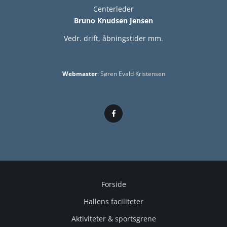
Centerleder
Bruno Knudsen Jensen
Vedr. drift, åbningstider mm.
Webmaster
:
Søren Evald Kristensen
Forside
Hallens faciliteter
Aktiviteter & sportsgrene