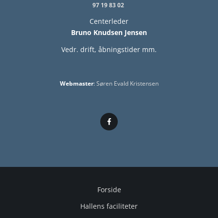
97 19 83 02
Centerleder
Bruno Knudsen Jensen
Vedr. drift, åbningstider mm.
Webmaster
:
Søren Evald Kristensen
Forside
Hallens faciliteter