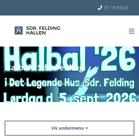
97 19 83 02


Halbal i Sdr. Felding
Forside
Aktiviteter & sportsgrene
Halbal
Vis undermenu
